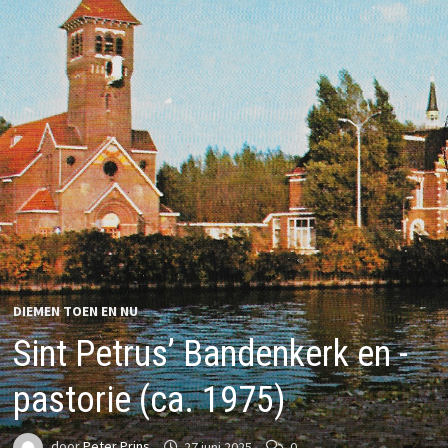
DIEMEN TOEN EN NU
Sint Petrus’ Bandenkerk en -
pastorie (ca. 1975)
door
Peter Prins
27 juni 2025
0