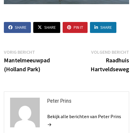
SHARE
SHARE
PIN IT
SHARE
Bericht
Vorig
V
VORIG BERICHT
VOLGEND BERICHT
bericht:
b
Mantelmeeuwpad
Raadhuis
navigatie
(Holland Park)
Hartveldseweg
Peter Prins
Bekijk alle berichten van Peter Prins
→