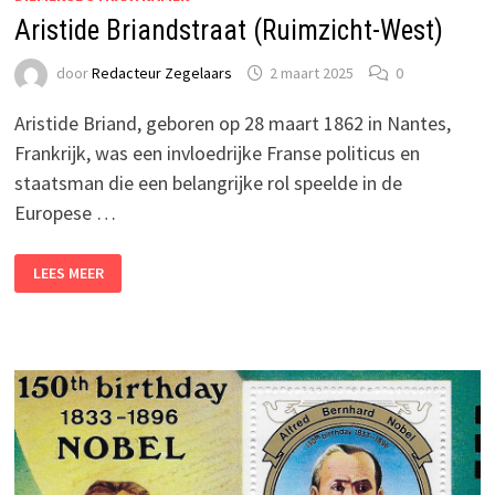
Aristide Briandstraat (Ruimzicht-West)
door
Redacteur Zegelaars
2 maart 2025
0
Aristide Briand, geboren op 28 maart 1862 in Nantes,
Frankrijk, was een invloedrijke Franse politicus en
staatsman die een belangrijke rol speelde in de
Europese …
ARISTIDE
LEES MEER
BRIANDSTRAAT
(RUIMZICHT-
WEST)