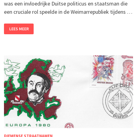
was een invloedrijke Duitse politicus en staatsman die
een cruciale rol speelde in de Weimarrepubliek tijdens …
GUSTAV
LEES MEER
STRESEMANNSTRAAT
(RUIMZICHT-
WEST)
DIEMENSE STRAATNAMEN