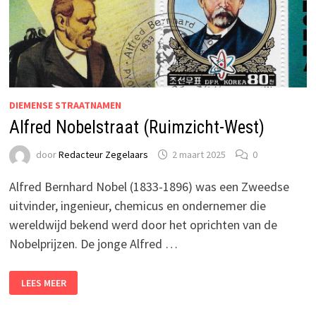
DIEMENSE STRAATNAMEN
Alfred Nobelstraat (Ruimzicht-West)
door
Redacteur Zegelaars
2 maart 2025
0
Alfred Bernhard Nobel (1833-1896) was een Zweedse
uitvinder, ingenieur, chemicus en ondernemer die
wereldwijd bekend werd door het oprichten van de
Nobelprijzen. De jonge Alfred …
ALFRED
LEES MEER
NOBELSTRAAT
(RUIMZICHT-
WEST)