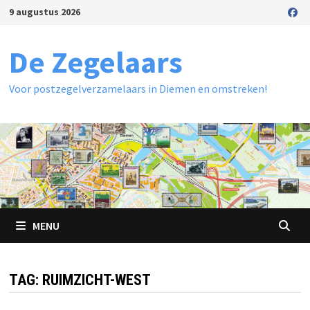
Ga
9 augustus 2026
naar
de
De Zegelaars
inhoud
Voor postzegelverzamelaars in Diemen en omstreken!
MENU
TAG:
RUIMZICHT-WEST