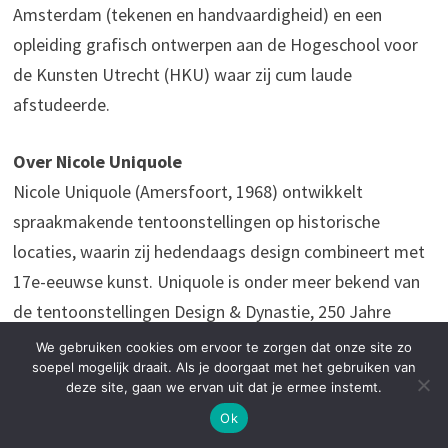
Amsterdam (tekenen en handvaardigheid) en een
opleiding grafisch ontwerpen aan de Hogeschool voor
de Kunsten Utrecht (HKU) waar zij cum laude
afstudeerde.
Over Nicole Uniquole
Nicole Uniquole (Amersfoort, 1968) ontwikkelt
spraakmakende tentoonstellingen op historische
locaties, waarin zij hedendaags design combineert met
17e-eeuwse kunst. Uniquole is onder meer bekend van
de tentoonstellingen Design & Dynastie, 250 Jahre
Hofleben Oranien Nassau in Fulda (2022), Royal
We gebruiken cookies om ervoor te zorgen dat onze site zo
soepel mogelijk draait. Als je doorgaat met het gebruiken van
Showpieces in Paleis Het Loo (2014/2015) en Dutch
deze site, gaan we ervan uit dat je ermee instemt.
Design – Huis van Oranje in Paleis Oranienbaum (2012).
Ok
Zij is daarnaast initiator en oprichter van Masterly – The